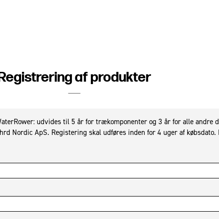
SHOP
SHOWROOM
PROJEKTER
OM OS
SUPPORT
TRUSTPIL
Registrering af produkter
WaterRower Performa
Ergometer
Romaskine
aterRower: udvides til 5 år for trækomponenter og 3 år for alle andre de
 Nordic ApS. Registering skal udføres inden for 4 uger af købsdato. 
WaterRower S4
Romaskine
WaterRower Hybrid
Romaskine
WaterRower Tilbehør