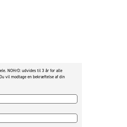
OT
nce
Sprintbok V2
Løbebånd
le. NOHrD: udvides til 3 år for alle
Du vil modtage en bekræftelse af din
Bike V2
Motionscykel
WaterGrinder
Armcykel
Prismatch