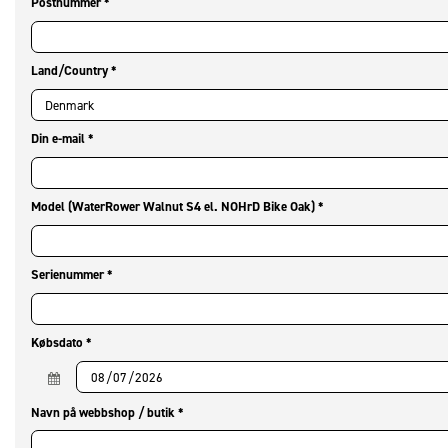
Postnummer
*
Land/Country
*
Din e-mail
*
Model (WaterRower Walnut S4 el. NOHrD Bike Oak)
*
Serienummer
*
Købsdato
*
Navn på webbshop / butik
*