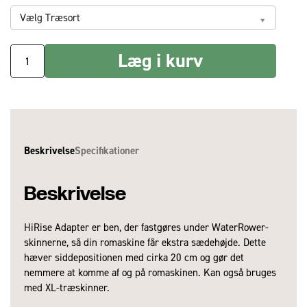
Vælg Træsort
Læg i kurv
Beskrivelse
Specifikationer
Beskrivelse
HiRise Adapter er ben, der fastgøres under WaterRower-
Dimensioner - I brug (L x
30 x 20 x 20 cm
skinnerne, så din romaskine får ekstra sædehøjde. Dette
B x H):
hæver siddepositionen med cirka 20 cm og gør det
Vægt:
8 kg
nemmere at komme af og på romaskinen. Kan også bruges
med XL-træskinner.
Træsorter:
Eg, Valnød, Ask, Kirsebær,
Sortbejdset