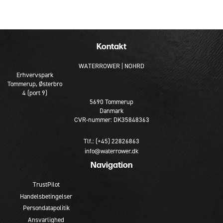
Kontakt
WATERROWER | NOHRD
Erhvervspark
Tommerup, Østerbro
4 (port 9)
5690 Tommerup
Danmark
CVR-nummer: DK35848363
Tlf.: (+45) 22826863
info@waterrower.dk
Navigation
TrustPilot
Handelsbetingelser
Persondatapolitik
Ansvarlighed