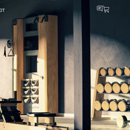
OT
nce
Sprintbok V2
Løbebånd
Bike V2
Motionscykel
WaterGrinder
Armcykel
Prismatch