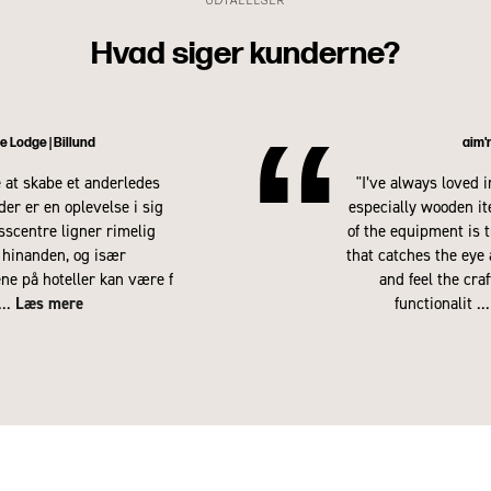
UDTALELSER
Hvad siger kunderne?
“
e Lodge | Billund
aim'
 at skabe et anderledes
"I’ve always loved 
der er en oplevelse i sig
especially wooden i
sscentre ligner rimelig
of the equipment is t
hinanden, og især
that catches the eye
ne på hoteller kan være f
and feel the cr
...
Læs mere
functionalit
...