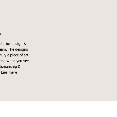
n
interior design &
tems. The designs
ruly a piece of art
 and when you see
aftsmanship &
Læs mere