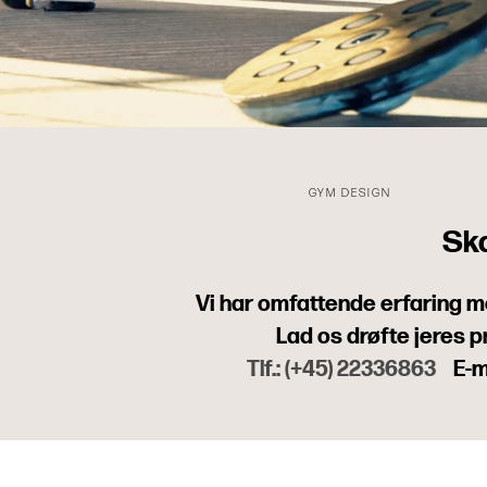
GYM DESIGN
Ska
Vi har omfattende erfaring me
Lad os drøfte jeres pr
Tlf.: (+45)
22336863
E-