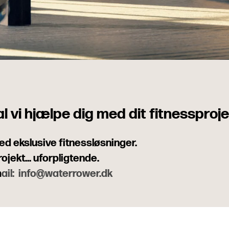
Opgraderinger til WaterRo
WaterRower Reserved
Reservedele til WaterRowe
Hvorfor WATERROWER
l vi hjælpe dig med dit fitnessproj
Hvilken WATERROWER
d ekslusive fitnessløsninger.
Prismatch
ojekt... uforpligtende.
m
ail:
info@waterrower.dk