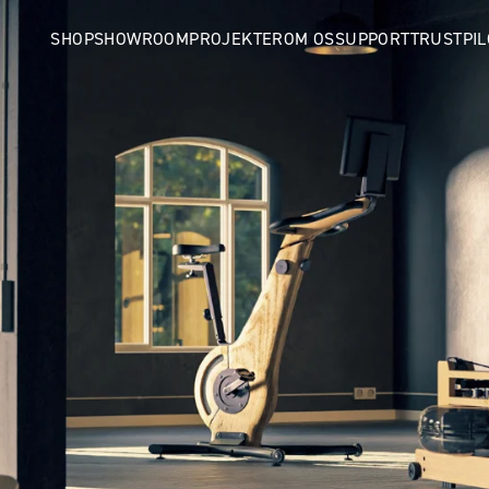
SHOP
SHOWROOM
PROJEKTER
OM OS
SUPPORT
TRUSTPIL
WaterRower Performa
Ergometer
Romaskine
WaterRower S4
Romaskine
WaterRower Hybrid
Romaskine
WaterRower Tilbehør